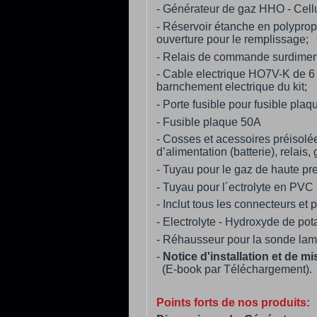
- Générateur de gaz HHO - Cell
- Réservoir étanche en polypropy
ouverture pour le remplissage;
- Relais de commande surdime
- Cable electrique HO7V-K de 6
barnchement electrique du kit;
- Porte fusible pour fusible pla
- Fusible plaque 50A
- Cosses et acessoires préisolé
d’alimentation (batterie), relais
- Tuyau pour le gaz de haute pr
- Tuyau pour l´ectrolyte en PVC 
- Inclut tous les connecteurs e
- Electrolyte - Hydroxyde de po
- Réhausseur pour la sonde lamb
-
Notice d'installation et de mi
(E-book par Téléchargement).
Points forts de nos produits: