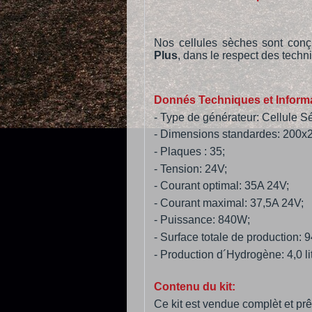
Nos cellules sèches sont conç
Plus
, dans le respect des techn
Donnés Techniques et Informa
- Type de générateur: Cellule Sé
- Dimensions standardes: 200
- Plaques : 35;
- Tension: 24V;
- Courant optimal: 35A 24V;
- Courant maximal: 37,5A 24V;
- Puissance: 840W;
- Surface totale de production:
- Production d´Hydrogène: 4,0 l
Contenu du kit:
Ce kit est vendue complèt et prê