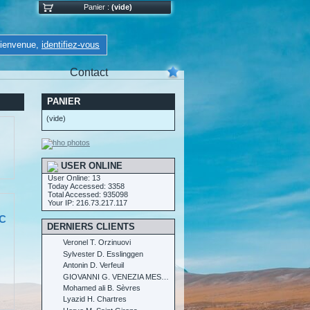
Panier :
(vide)
ienvenue,
identifiez-vous
Contact
PANIER
(vide)
USER ONLINE
User Online: 13
Today Accessed: 3358
Total Accessed: 935098
Your IP: 216.73.217.117
C
DERNIERS CLIENTS
Veronel T. Orzinuovi
Sylvester D. Esslinggen
Antonin D. Verfeuil
GIOVANNI G. VENEZIA MESTRE
Mohamed ali B. Sèvres
Lyazid H. Chartres