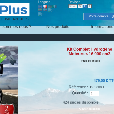
Langues :
Devises
:
€
$ CAD
$
£
Votre compte
|
B
i sommes-nous ?
Nos produits
Informations
Kit Complet Hydrogène
Moteurs < 16 000 cm3
Plus de détails
479,00 €
TT
Référence :
DC8000 T
Quantité :
424
pièces disponible