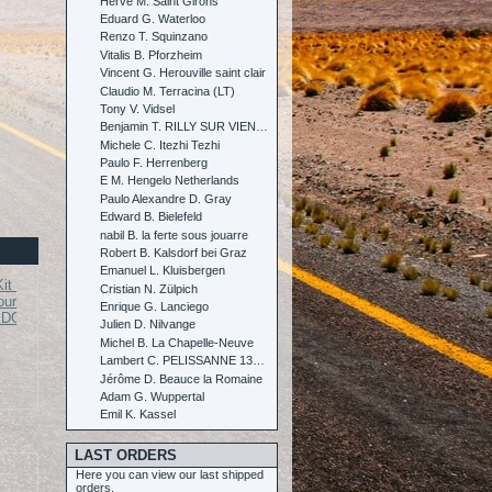
Herve M. Saint Girons
Eduard G. Waterloo
Renzo T. Squinzano
Vitalis B. Pforzheim
Vincent G. Herouville saint clair
Claudio M. Terracina (LT)
Tony V. Vidsel
Benjamin T. RILLY SUR VIENNE
Michele C. Itezhi Tezhi
Paulo F. Herrenberg
E M. Hengelo Netherlands
Paulo Alexandre D. Gray
Edward B. Bielefeld
nabil B. la ferte sous jouarre
Robert B. Kalsdorf bei Graz
Emanuel L. Kluisbergen
Cristian N. Zülpich
Enrique G. Lanciego
 DC4000...
Julien D. Nilvange
Électrolyte....
Électrolyte....
Michel B. La Chapelle-Neuve
2026-08-04 09:47:05
Lambert C. PELISSANNE 13330
1x Kit DC3000 pour Voitures
Jérôme D. Beauce la Romaine
Send to > Italie
Adam G. Wuppertal
60A CCPWM...
Emil K. Kassel
2026-08-04 09:47:05
1x Kit DC3000 pour Voitures
Send to > Italie
LAST ORDERS
Here you can view our last shipped
2026-08-04 09:47:05
orders.