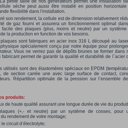
La petite taille de nos générateurs permet une installation fac
ellule séche peut aussi être installé en position horizontale
de flexibilité dans l'installation.
ré son rendement, la cellule est de dimension relativement rédu
ité de gaz fourni et assurera un fonctionnement optimal dans
on facile des plaques (plus, moins et neutre) par un système
de la production en function de vos besoins.
 plaques sont fabriques en acier inox 316 L découpé au laser
 physique spécialement conçu par notre équipe pour prolonger
rateur. Vous ne verrez pas de dépôts brunes se former dans 
 fabricant permet de garantir la qualité et durabilité de l´acier
ts utilisés sont des élastomères spéciaux en EPDM (températu
), de section carrée une avec large surface de contact, con
eurs. Répartition optimale de la pression sur l’ensemble de
os produits:
ux de haute qualité assurant une longue durée de vie du produit
 plaques (+,- et neutre) par un système de cosses, pour 
n du rendement de votre montage;
e circuit d’électrolyte;