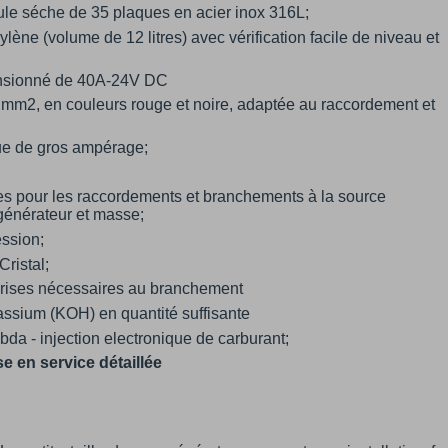
ule séche de 35 plaques en acier inox 316L;
lène (volume de 12 litres) avec vérification facile de niveau et
nsionné de 40A-24V DC
 mm2, en couleurs rouge et noire, adaptée au raccordement et
que de gros ampérage;
es pour les raccordements et branchements à la source
, générateur et masse;
ession;
Cristal;
t prises nécessaires au branchement
tassium (KOH) en quantité suffisante
da - injection electronique de carburant;
se en service détaillée