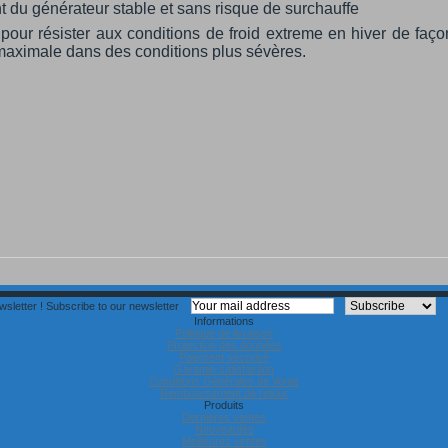
 du générateur stable et sans risque de surchauffe
 pour résister aux conditions de froid extreme en hiver de faço
é maximale dans des conditions plus sévères.
sletter !
Subscribe to our newsletter
Informations
Politique de livraison
Protection des données
Paiement sécurisé
Garantie satisfaction
Conditions Générales de Vente
Remboursement de retour
Produits
Dernières ventes
Nouveautés
Meilleures ventes