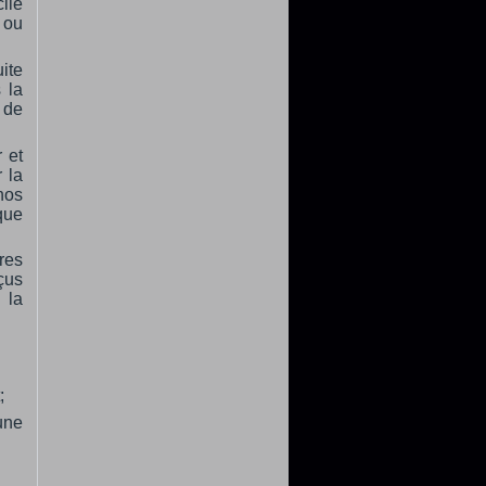
ile
d'eau
 ou
Send to > Italie
2026-08-02 11:48:51
ite
1x Système de contrôle du niveau
 la
d'eau
Send to > Italie
 de
2026-08-02 11:48:51
 et
1x Système de contrôle du niveau
d'eau
 la
Send to > Italie
nos
 que
2026-07-31 13:14:34
1x Kit DC1500 pour Voitures
Send to > France
res
çus
2026-07-31 13:14:34
 la
1x Kit DC1500 pour Voitures
Send to > France
2026-07-31 13:14:34
1x Kit DC1500 pour Voitures
Send to > France
;
une
2026-07-31 13:14:34
1x 30A CCPWM Courant constant
- Contrôle électronique -
Modulateur de Fréquence
Send to > France