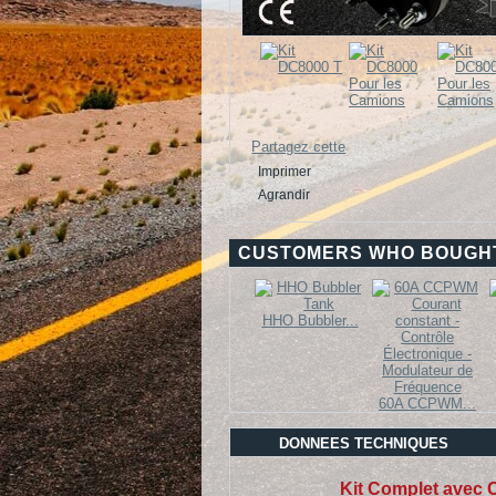
Partagez cette
Imprimer
Agrandir
CUSTOMERS WHO BOUGHT
HHO Bubbler...
60A CCPWM...
DONNEES TECHNIQUES
Kit Complet avec C