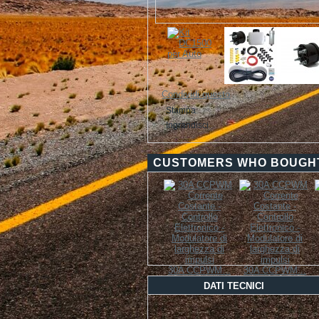
Condividi questo
Stampa
Ingrandisci
CUSTOMERS WHO BOUGHT
30A CCPWM...
30A CCPWM...
DATI TECNICI