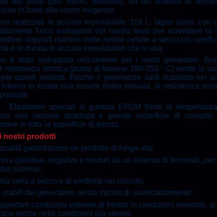
ile dei piatti (più, meno, neutrale), da un sistema di termina
ione in base alle vostre esigenze.
sono realizzati in acciaio inossidabile 316 L, taglio laser, con 
attamento fisico sviluppato dal nostro team per estendere la v
edrete depositi marroni nelle nostre cellule a secco.Un certific
ità e la durata di acciaio inossidabile che si usa.
o è stato sviluppato unicamente per i nostri generatori. Bu
 di resistenza termica (punto di fusione 190-350 ° C) rende la sc
 per questi prodotti. Poiché il generatore sarà installato nel v
'interno in estate può essere molto elevata, la resistenza term
mportante.
a
- Elastomeri speciali in gomma EPDM (limiti di temperatura
con una sezione quadrata e grande superficie di contatto.
ione in tutta la superficie di tenuta.
i nostri prodotti
 qualità garantiscono un prodotto di lunga vita;
astra (positive, negative e neutre) da un sistema di terminali, per
stro sistema;
a cella a secco e di elettroliti nel circuito;
stabili del generatore senza rischio di surriscaldamento
pportare condizioni estreme di freddo in condizioni invernali, al
icace anche nelle condizioni più severe.