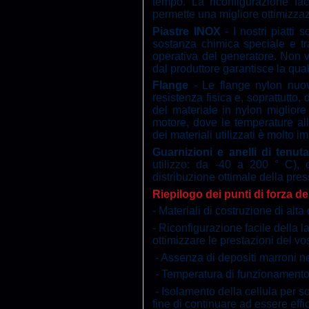
tempo. La riconfigurazione fac
permette una migliore ottimizzaz
Piastre INOX
- I nostri piatti 
sostanza chimica speciale e tr
operativa del generatore. Non v
dal produttore garantisce la qual
Flange
- Le flange nylon nuov
resistenza fisica e, soprattutto,
del materiale in nylon migliore
motore, dove le temperature all
dei materiali utilizzati è molto i
Guarnizioni e anelli di tenut
utilizzo: da -40 a 200 ° C), 
distribuzione ottimale della press
Riepilogo dei punti di forza de
- Materiali di costruzione di alta
- Riconfigurazione facile della l
ottimizzare le prestazioni del vo
- Assenza di depositi marroni nell
- Temperatura di funzionamento 
- Isolamento della cellula per so
fine di continuare ad essere eff