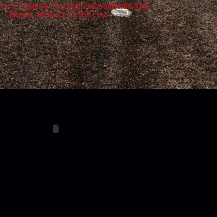
con 13 piastre in acciaio inossidabile 316L
Motori 600cm3 > 1500 cm3