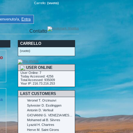
Carrello:
(vuoto)
envenuto/a,
Entra
Contatto
CARRELLO
(vuoto)
to
USER ONLINE
User Online: 7
Today Accessed: 4256
Total Accessed: 935009
Your IP: 216.73.216.253
LAST CUSTOMERS
sa
Veronel T. Orzinuovi
Sylvester D. Esslinggen
Antonin D. Verfeuil
GIOVANNI G. VENEZIA MESTRE
Mohamed ali B. Sèvres
Lyazid H. Chartres
Herve M. Saint Girons