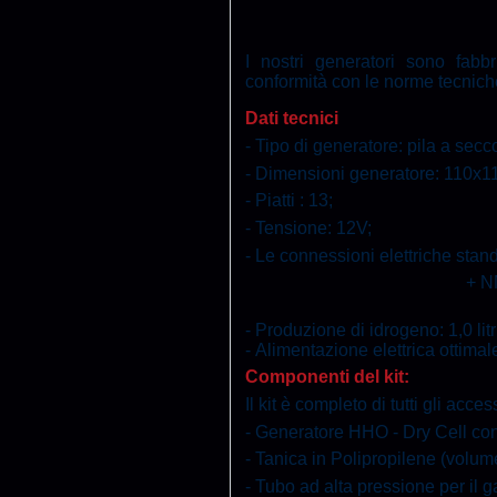
I nostri generatori sono fabb
conformità con le norme tecniche
Dati tecnici
- Tipo di generatore: pila a secc
- Dimensioni generatore: 110x
- Piatti : 13;
- Tensione: 12V;
- Le connessioni elettriche stand
+ N
- Produzione di idrogeno: 1,0 litr
-
Alimentazione elettrica ottimal
Componenti del kit:
Il kit è completo di tutti gli acce
- Generatore HHO - Dry Cell con 
- Tanica in Polipropilene (volume d
- Tubo ad alta pressione per il