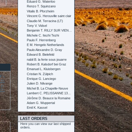
Eduard G. Waterloo
Renzo T. Squinzano
Vitalis B. Pforzheim
Vincent G. Herouville saint clair
Claudio M. Terracina (LT)
Tony V. Vidsel
Benjamin T. RILLY SUR VIENNE
Michele C. Itezhi Tezhi
Paulo F. Herrenberg
E M. Hengelo Netherlands
Paulo Alexandre D. Gray
Edward B. Bielefeld
nabil B. la ferte sous jouarre
Robert B. Kalsdorf bei Graz
Emanuel L. Kluisbergen
Cristian N. Zülpich
Enrique G. Lanciego
Julien D. Nilvange
2026-08-04 09:47:05
Michel B. La Chapelle-Neuve
ttrolita....
Sistema...
HEC Microcip...
1x Kit DC3000 per Auto
Lambert C. PELISSANNE 13330
Send to > Italy
Jérôme D. Beauce la Romaine
Adam G. Wuppertal
2026-08-04 09:47:05
Emil K. Kassel
1x Kit DC3000 per Auto
30A CCPWM...
Send to > Italy
LAST ORDERS
Here you can view our last shipped
2026-08-04 09:47:05
orders.
1x Kit DC3000 per Auto