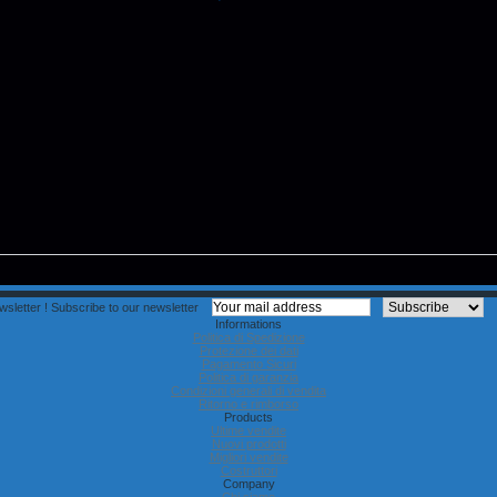
sletter !
Subscribe to our newsletter
Informations
Politica di Spedizione
Protezione dei dati
Pagamento Sicuri
Politica di garanzia
Condizioni generali di vendita
Ritorno e rimborso
Products
Ultime vendite
Nuovi prodotti
Migliori vendite
Costruttori
Company