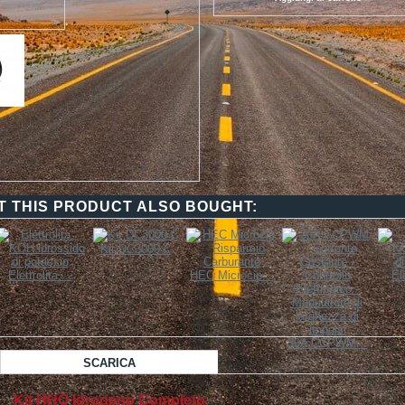
 THIS PRODUCT ALSO BOUGHT:
Kit DC3000 C
Elettrolita....
HEC Microcip...
Ele
30A CCPWM...
SCARICA
Kit HHO Idrogeno Completo