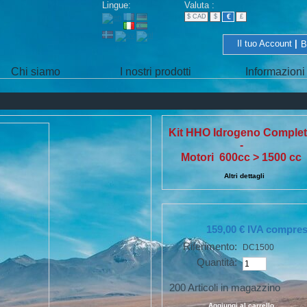
Lingue:
Valuta
:
€
$ CAD
$
£
Il tuo Account
|
B
Chi siamo
I nostri prodotti
Informazioni
Kit HHO Idrogeno Comple
-
Motori 600cc > 1500 cc
Altri dettagli
159,00 €
IVA compre
Riferimento:
DC1500
Quantità:
200
Articoli in magazzino