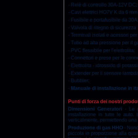
- Relè di controllo 30A-12V DC;
- Cavi elettrici HO7V K da 6 mm 
- Fusibile e portafusibile da 30A
- Valvola di ritegno
di sicurezza
- Terminali isolati e acessori per
- Tubo ad alta pressione per il
- PVC flessibile per l'elettrolita;
- Connettori e prese per le conn
- Elettrolita - idrossido di potas
- Extender per il sensore lambda
- Bubbler;
-
Manuale di installazione in it
Punti di forza dei nostri prodot
Dimensioni Generatori
- Le p
installazione in tutte le auto
verticalmente, permettendo una ma
Produzione di gas HHO
- Nono
piccola in proporzione alla qua