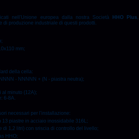
ricati nell'Unione europea dalla nostra Società
HHO Plus
 di produzione industriale di questi prodotti.
o;
110x110 mm;
ard della cella:
NNNN - NNNNN + (N - piastra neutra);
i al minuto (12A);
e: 6-8A.
ssori necessari per l'installazione:
13 piastre in acciaio inossidabile 316L;
i 1,2 litri) con sriscia di controllo del livello;
 gas HHO;