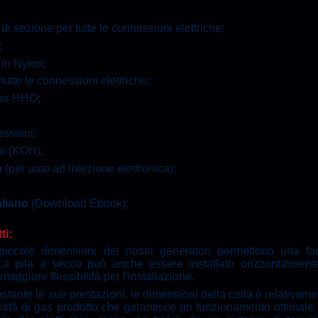
di sezione per tutte le connessioni elettriche;
;
in Nylon
;
 tutte le connessioni elettriche;
 gas HHO;
essioni;
sio (KOH);
 (per auto ad iniezione elettronica);
aliano
(Download Ebook);
ti:
iccole dimensioni dei nostri generatori permettono una fac
. La pila a secco può anche essere installato orizzontalment
ggiore flessibilità per l'installazione.
stante le sue prestazioni, le dimensioni della cella è relativame
ntità di gas prodotto che garantisce un funzionamento ottimale 