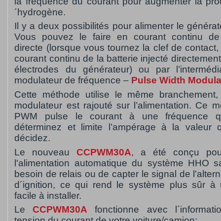
la frequence du courant pour augmenter la pro
´hydrogène.
Il y a deux possibilités pour alimenter le génér
Vous pouvez le faire en courant continu de
directe (lorsque vous tournez la clef de contact,
courant continu de la batterie injecté directemen
électrodes du générateur) ou par l’intermédi
modulateur de fréquence –
Pulse Width Modula
Cette méthode utilise le même branchement,
modulateur est rajouté sur l’alimentation. Ce m
PWM pulse le courant à une fréquence 
déterminez et limite l’ampérage à la valeur
décidez.
Le nouveau
CCPWM30A
, a été conçu pou
l'alimentation automatique du système HHO s
besoin de relais ou de capter le signal de l'altern
d´ignition, ce qui rend le système plus sûr à u
facile à installer.
Le
CCPWM30A
fonctionne avec l´informati
tension du courant de votre voiture/camion: