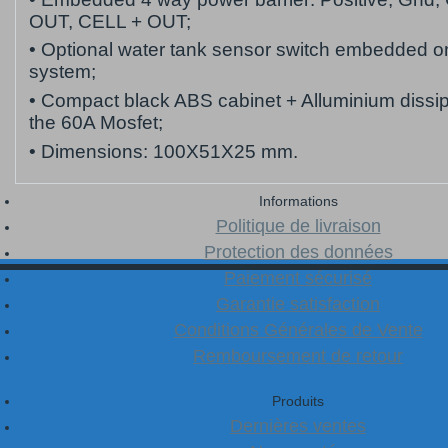
OUT, CELL + OUT;
• Optional water tank sensor switch embedded o
system;
• Compact black ABS cabinet + Alluminium dissip
the 60A Mosfet;
• Dimensions: 100X51X25 mm.
Informations
Politique de livraison
Protection des données
Paiement sécurisé
Garantie satisfaction
Conditions Générales de Vente
Remboursement de retour
Produits
Dernières ventes