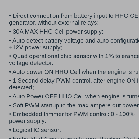
• Direct connection from battery input to HHO C
generator, without external relays;
• 30A MAX HHO Cell power supply;
• Auto detect battery voltage and auto configurati
+12V power supply;
• Quad operational chip sensor with 1% toleran
voltage detector;
• Auto power ON HHO Cell when the engine is ru
• 1 Second delay PWM control, after engine ON i
detected;
• Auto Power OFF HHO Cell when engine is tur
• Soft PWM startup to the max ampere out power
• Embedded trimmer for PWM control: 0 - 100% 
power supply;
• Logical IC sensor;
• Embedded 4 way power barrier: Positive, Gnd,