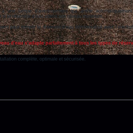
à une lampe d'avertissement qui arrête automatiquement
 si le réservoir d'eau atteint son niveau minimum.
ent pour remplir le réservoir d'eau déminéralisé avec l'électrol
eau d'eau s'adapte parfaitement à tous les types de réserv
allation complète, optimale et sécurisée.