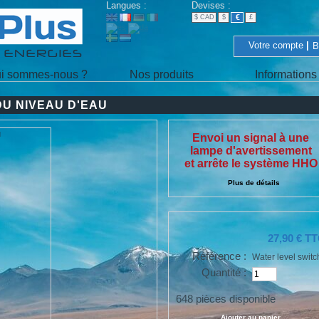
Langues :
Devises
:
€
$ CAD
$
£
Votre compte
|
B
i sommes-nous ?
Nos produits
Informations
U NIVEAU D'EAU
Envoi un signal à une
lampe d'avertissement
et arrête le système HHO
Plus de détails
27,90 €
TT
Référence :
Water level switc
Quantité :
648
pièces disponible