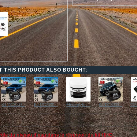
 THIS PRODUCT ALSO BOUGHT:
Kit DC2000...
Kit DC2000...
Électrolyte....
Kit DC3000...
30A
ôle du niveau d'eau dans le réservoir du kit HHO
.