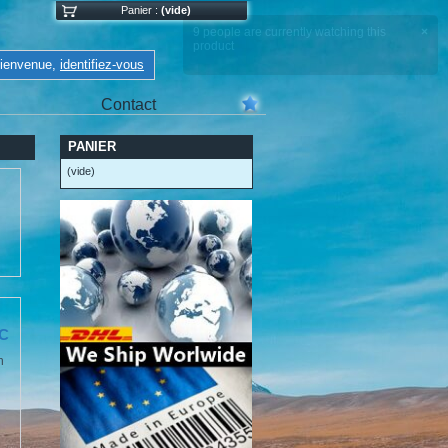
Panier :
(vide)
ienvenue,
identifiez-vous
Contact
PANIER
(vide)
C
h