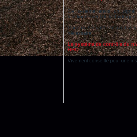
Ce système envoi un signal 
fonctionnement du kit hydrogène
Gage de sécurité et d'avertissem
nécessaire.
Le système de contrôle du niv
HHO.
Vivement conseillé pour une inst