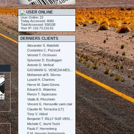
USER ONLINE
User Online: 22
Today Accessed: 4060
Total Accessed: 936108
Your IP: 216.73.216.61
DERNIERS CLIENTS
Alexander S. Malsfeld
Costantino C. Pozzuoli
Veronel T. Orzinuovi
Sylvester D. Esslinggen
Antonin D. Verfeuil
GIOVANNI G. VENEZIA MESTRE
Mohamed ali B. Sèvres
Lyazid H. Chartres
Herve M. Saint Girons
Eduard G. Waterloo
Renzo T. Squinzano
Vitalis B. Pforzheim
 CCPWM...
HEC - Puce...
LCD...
Kit DC2000...
Vincent G. Herouville saint clair
Claudio M. Terracina (LT)
Tony V. Vidsel
Benjamin T. RILLY SUR VIENNE
Michele C. Itezhi Tezhi
Paulo F. Herrenberg
E M. Hengelo Netherlands