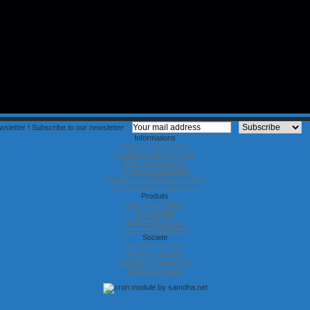
sletter !
Subscribe to our newsletter
Informations
Politique de livraison
Protection des données
Paiement sécurisé
Garantie satisfaction
Conditions Générales de Vente
Remboursement de retour
Produits
Dernières ventes
Nouveautés
Meilleures ventes
Liste des fabricants
Societe
Qui sommes-nous
Mentions légales
Conditions générales
Contactez-nous