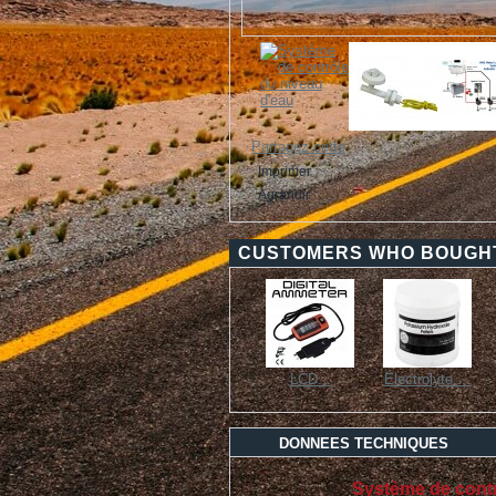
Partagez cette
Imprimer
Agrandir
CUSTOMERS WHO BOUGHT
LCD...
Électrolyte....
DONNEES TECHNIQUES
Système de contr